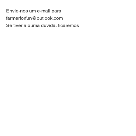
Envie-nos um e-mail para
farmerforfun@outlook.com
Se tiver alguma dúvida, ficaremos
felizes em respondê-la.