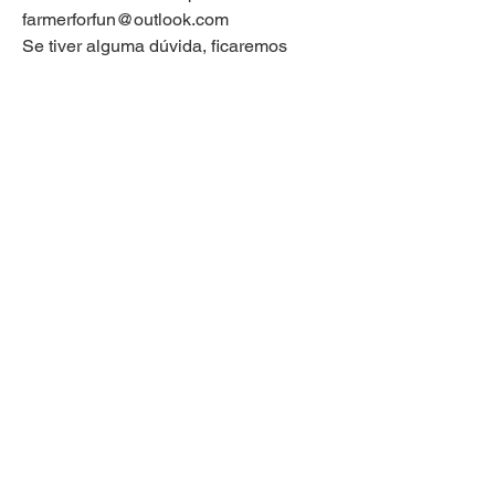
farmerforfun@outlook.com
Se tiver alguma dúvida, ficaremos
felizes em respondê-la.