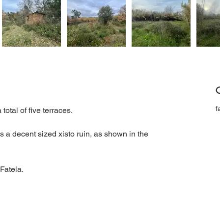
C
f
total of five terraces. 
 a decent sized xisto ruin, as shown in the 
 Fatela.