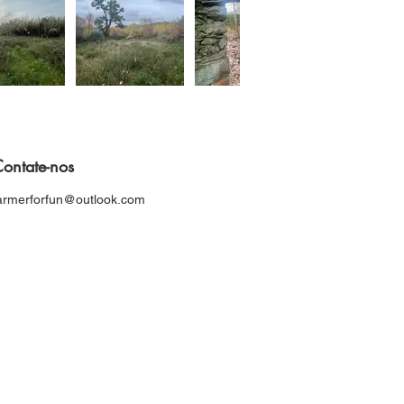
ontate-nos
armerforfun@outlook.com